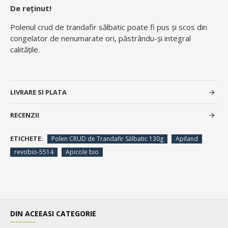
De reținut!
Polenul crud de trandafir sălbatic poate fi pus și scos din
congelator de nenumarate ori, păstrându-și integral
calitățile.
LIVRARE SI PLATA
RECENZII
ETICHETE:
Polen CRUD de Trandafir Sălbatic 130g
Apiland
revobio-5514
Apicole bio
DIN ACEEASI CATEGORIE