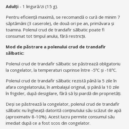
Adulți
- 1 lingură/zi (15 g).
Pentru eficiență maximă, se recomandă o cură de minim 7
săptămâni (3 caserole), de două ori pe an, primăvara și
toamna. Polenul crud de trandafir sălbatic poate fi
consumat tot timpul anului, fără restricții.
Mod de păstrare a polenului crud de trandafir
sălbatic:
Polenul crud de trandafir sălbatic se păstrează obligatoriu
la congelator, la temperaturi cuprinse între -5ºC și -18ºC.
Polenul crud de trandafir sălbatic rezistă până la 5 zile în
afara congelatorului, în ambalajul original, și până la 10 zile
în frigider, după desigilare, f
ără să își piardă din proprietăți.
Deși se păstrează la congelator, polenul crud de trandafir
sălbatic nu îngheață datorită conținutului său scăzut de apă
(aproximativ 8-10%). Acest lucru permite consumul său
imediat după ce a fost scos din congelator.