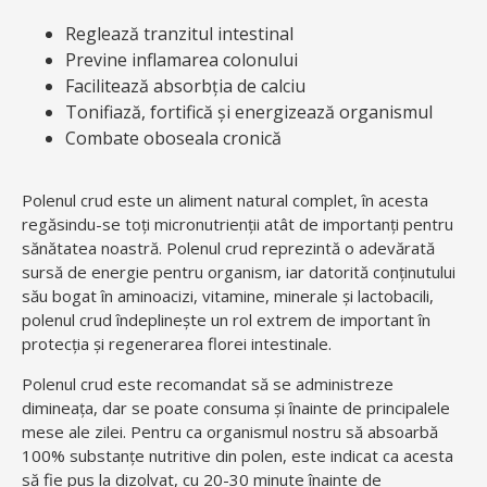
Reglează tranzitul intestinal
Previne inflamarea colonului
Facilitează absorbția de calciu
Tonifiază, fortifică și energizează organismul
Combate oboseala cronică
Polenul crud este un aliment natural complet, în acesta
regăsindu-se toți micronutrienţii atât de importanți pentru
sănătatea noastră. Polenul crud reprezintă o adevărată
sursă de energie pentru organism, iar datorită conţinutului
său bogat în aminoacizi, vitamine, minerale şi lactobacili,
polenul crud îndeplinește un rol extrem de important în
protecţia şi regenerarea florei intestinale.
Polenul crud este recomandat să se administreze
dimineața, dar se poate consuma și înainte de principalele
mese ale zilei. Pentru ca organismul nostru să absoarbă
100% substanțe nutritive din polen, este indicat ca acesta
să fie pus la dizolvat, cu 20-30 minute înainte de