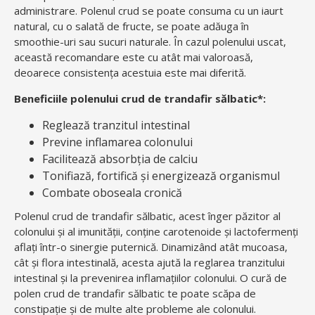
administrare. Polenul crud se poate consuma cu un iaurt
natural, cu o salată de fructe, se poate adăuga în
smoothie-uri sau sucuri naturale. În cazul polenului uscat,
această recomandare este cu atât mai valoroasă,
deoarece consistența acestuia este mai diferită.
Beneficiile polenului crud de trandafir sălbatic*:
Reglează tranzitul intestinal
Previne inflamarea colonului
Facilitează absorbția de calciu
Tonifiază, fortifică și energizează organismul
Combate oboseala cronică
Polenul crud de trandafir sălbatic, acest înger păzitor al
colonului și al imunității, conține carotenoide și lactofermenți
aflați într-o sinergie puternică. Dinamizând atât mucoasa,
cât și flora intestinală, acesta ajută la reglarea tranzitului
intestinal și la prevenirea inflamațiilor colonului. O cură de
polen crud de trandafir sălbatic te poate scăpa de
constipație și de multe alte probleme ale colonului.