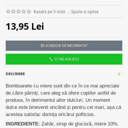
Bazată pe 0 note.
-
Spune-ţi opinia
13,95 Lei
AI NEVOIE DE INFORMATII?
0748.436.832
DESCRIERE
Bomboanele cu miere sunt din ce în ce mai apreciate
de către părinți, care aleg să ofere copiilor astfel de
produse, în detrimentul altor dulciuri. Un moment
dulce este binevenit oricând și pentru cei mari, așa că
acestea satisfac dorința oricărui pofticios.
INGREDIENTE:
Zahăr, sirop de glucoză, miere 10%,