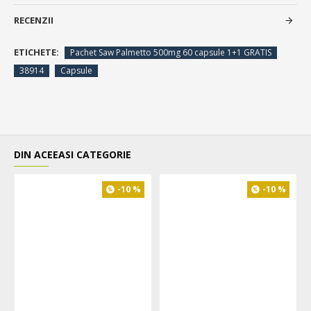
RECENZII
ETICHETE:
Pachet Saw Palmetto 500mg 60 capsule 1+1 GRATIS
38914
Capsule
DIN ACEEASI CATEGORIE
-10 %
-10 %