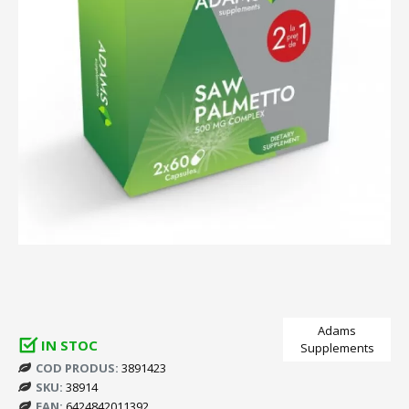
Adams
IN STOC
Supplements
COD PRODUS:
3891423
SKU:
38914
EAN:
6424842011392