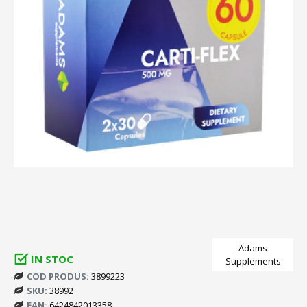
Adams
IN STOC
Supplements
COD PRODUS:
3899223
SKU:
38992
EAN:
6424842013358