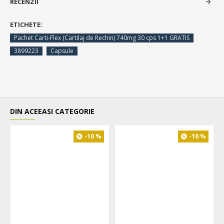
RECENZII
ETICHETE:
Pachet Carti-Flex (Cartilaj de Rechin) 740mg 30 cps 1+1 GRATIS
3899223
Capsule
DIN ACEEASI CATEGORIE
-10 %
-10 %