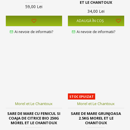
ET LE CHANTOUX
59,00 Lei
34,00 Lei
ADAUGĂ ÎN COŞ
Ai nevoie de informatii?
Ai nevoie de informatii?
STOC EPUIZAT
Morel et Le Chantoux
Morel et Le Chantoux
SARE DE MARE CU FENICUL SI
SARE DE MARE GRUNJOASA
COAJA DE CITRICE BIO 250G
2.5KG MOREL ET LE
MOREL ET LE CHANTOUX
CHANTOUX