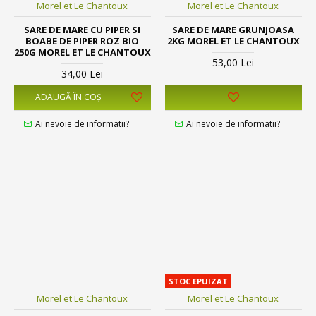
Morel et Le Chantoux
Morel et Le Chantoux
SARE DE MARE CU PIPER SI
SARE DE MARE GRUNJOASA
BOABE DE PIPER ROZ BIO
2KG MOREL ET LE CHANTOUX
250G MOREL ET LE CHANTOUX
53,00 Lei
34,00 Lei
ADAUGĂ ÎN COŞ
Ai nevoie de informatii?
Ai nevoie de informatii?
STOC EPUIZAT
Morel et Le Chantoux
Morel et Le Chantoux