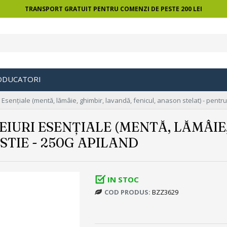
TRANSPORT GRATUIT PENTRU COMENZI DE PESTE 200 LEI
ODUCATORI
Esențiale (mentă, lămâie, ghimbir, lavandă, fenicul, anason stelat) - pentru
EIURI ESENȚIALE (MENTĂ, LĂMÂIE,
STIE - 250G APILAND
IN STOC
COD PRODUS:
BZZ3629