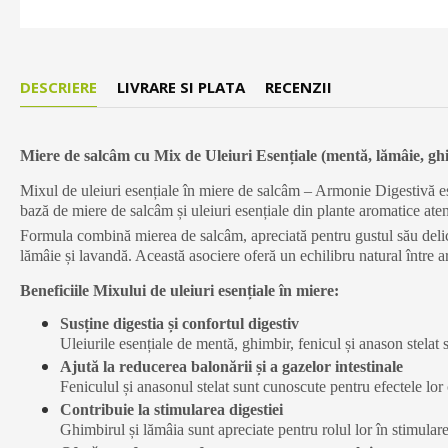
DESCRIERE
LIVRARE SI PLATA
RECENZII
Miere de salcâm cu Mix de Uleiuri Esențiale (mentă, lămâie, ghim
Mixul de uleiuri esențiale în miere de salcâm – Armonie Digestivă est
bază de miere de salcâm și uleiuri esențiale din plante aromatice aten
Formula combină mierea de salcâm, apreciată pentru gustul său delicat
lămâie și lavandă. Această asociere oferă un echilibru natural între aro
Beneficiile Mixului de uleiuri esențiale în miere:
Susține digestia și confortul digestiv
Uleiurile esențiale de mentă, ghimbir, fenicul și anason stelat 
Ajută la reducerea balonării și a gazelor intestinale
Feniculul și anasonul stelat sunt cunoscute pentru efectele lor 
Contribuie la stimularea digestiei
Ghimbirul și lămâia sunt apreciate pentru rolul lor în stimularea