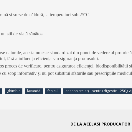
lumină și surse de căldură, la temperaturi sub 25°C.
un stil de viață sănătos.
e naturale, acesta nu este standardizat din punct de vedere al proprietăț
ltul, fără a influența eficiența sau siguranța produsului.
s proces de verificare, pentru asigurarea eficienței, biodisponibilității 
 cu scop informativ și nu pot substitui sfaturile sau prescripțiile medicu
ghimbir
lavandă
fenicul
anason stelat) - pentru digestie - 250g 
DE LA ACELASI PRODUCATOR