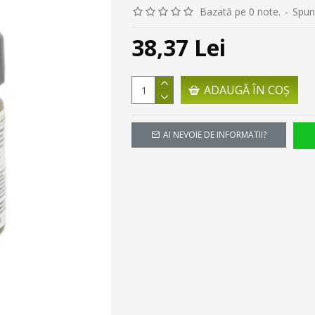
Bazată pe 0 note.
-
Spun
38,37 Lei
ADAUGĂ ÎN COŞ
AI NEVOIE DE INFORMATII?