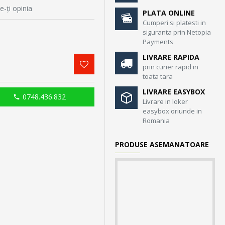
e-ţi opinia
PLATA ONLINE
Cumperi si platesti in
siguranta prin Netopia
Payments
LIVRARE RAPIDA
prin curier rapid in
toata tara
LIVRARE EASYBOX
0748.436.832
Livrare in loker
easybox oriunde in
Romania
PRODUSE ASEMANATOARE