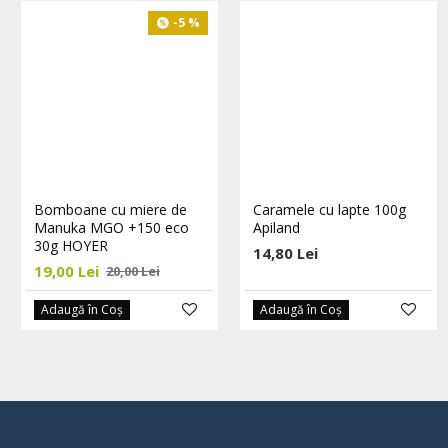
-5 %
Bomboane cu miere de
Caramele cu lapte 100g
Manuka MGO +150 eco
Apiland
30g HOYER
14,80 Lei
19,00 Lei
20,00 Lei
Adaugă în Coş
Adaugă în Coş