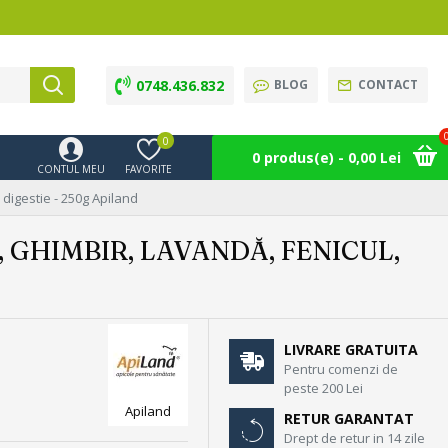
0748.436.832
BLOG
CONTACT
0
0 produs(e) - 0,00 Lei
CONTUL MEU
FAVORITE
 digestie - 250g Apiland
 GHIMBIR, LAVANDĂ, FENICUL,
LIVRARE GRATUITA
Pentru comenzi de
peste 200 Lei
Apiland
RETUR GARANTAT
Drept de retur in 14 zile