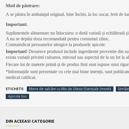
Mod de păstrare:
A se păstra în ambalajul original, bine închis, la loc uscat, ferit de 
Important:
Suplimentele alimentare nu înlocuiesc o dietă variată și echilibrată și 
A nu se depăși doza recomandată pentru consumul zilnic.
Contraindicat persoanelor alergice la produsele apicole.
Important!
Deoarece produsul include ingrediente provenite din surs
exista variații privind culoarea, mirosul sau aspectul de la un lot la a
Fiecare lot de materie primă și de produs finit sunt supuse unui riguro
*Informațiile sunt prezentate cu cele mai bune intenții, sunt publicate
medical calificat.
ETICHETE:
Miere de salcâm cu Mix de Uleiuri Esențiale (mentă
lămâie
Apicole bio
DIN ACEEASI CATEGORIE