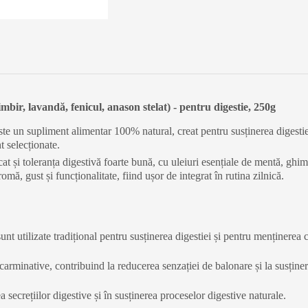
bir, lavandă, fenicul, anason stelat) - pentru digestie, 250g
e un supliment alimentar 100% natural, creat pentru susținerea digestiei
t selecționate.
 și toleranța digestivă foarte bună, cu uleiuri esențiale de mentă, ghimbi
mă, gust și funcționalitate, fiind ușor de integrat în rutina zilnică.
sunt utilizate tradițional pentru susținerea digestiei și pentru menținerea
carminative, contribuind la reducerea senzației de balonare și la susținere
 secrețiilor digestive și în susținerea proceselor digestive naturale.