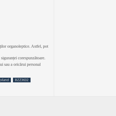
ilor organoleptice. Astfel, pot
și siguranței corespunzătoare.
lui sau a oricărui personal
Apiland
BZZ3632