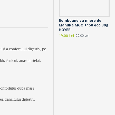
Bomboane cu miere de
Ca
Manuka MGO +150 eco 30g
Ap
HOYER
14,
19,00 Lei
20,00 Lei
 și a confortului digestiv, pe
r, fenicul, anason stelat,
 confortului după masă.
a tranzitului digestiv.