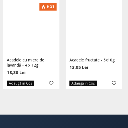
-5 %
HOT
Dropsuri cu echinacea si
Acadele cu miere de
Acadele fructate - 5x10g
catina eco 60 buc HOYER
lavandă - 4 x 12g
13,95 Lei
27,55 Lei
18,30 Lei
29,00 Lei
Adaugă în Coş
Adaugă în Coş
Adaugă în Coş