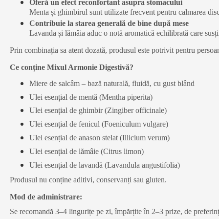
Oferă un efect reconfortant asupra stomacului
Menta și ghimbirul sunt utilizate frecvent pentru calmarea disc
Contribuie la starea generală de bine după mese
Lavanda și lămâia aduc o notă aromatică echilibrată care susți
Prin combinația sa atent dozată, produsul este potrivit pentru persoanel
Ce conține Mixul Armonie Digestivă?
Miere de salcâm – bază naturală, fluidă, cu gust blând
Ulei esențial de mentă (Mentha piperita)
Ulei esențial de ghimbir (Zingiber officinale)
Ulei esențial de fenicul (Foeniculum vulgare)
Ulei esențial de anason stelat (Illicium verum)
Ulei esențial de lămâie (Citrus limon)
Ulei esențial de lavandă (Lavandula angustifolia)
Produsul nu conține aditivi, conservanți sau gluten.
Mod de administrare:
Se recomandă 3–4 lingurițe pe zi, împărțite în 2–3 prize, de preferi