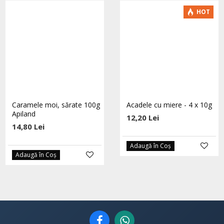
-5 %
HOT
Caramele moi, sărate 100g
Catina in miere eco 250g
Acadele cu miere - 4 x 10g
Apiland
Hoyer
12,20 Lei
14,80 Lei
36,10 Lei
38,00 Lei
Adaugă în Coş
Adaugă în Coş
Adaugă în Coş