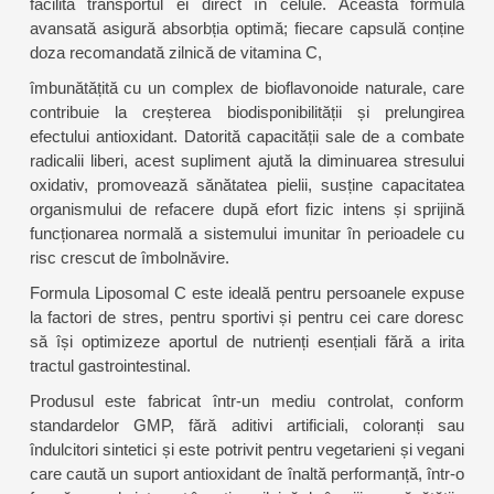
facilita transportul ei direct în celule. Această formulă
avansată asigură absorbția optimă; fiecare capsulă conține
doza recomandată zilnică de vitamina C,
îmbunătățită cu un complex de bioflavonoide naturale, care
contribuie la creșterea biodisponibilității și prelungirea
efectului antioxidant. Datorită capacității sale de a combate
radicalii liberi, acest supliment ajută la diminuarea stresului
oxidativ, promovează sănătatea pielii, susține capacitatea
organismului de refacere după efort fizic intens și sprijină
funcționarea normală a sistemului imunitar în perioadele cu
risc crescut de îmbolnăvire.
Formula Liposomal C este ideală pentru persoanele expuse
la factori de stres, pentru sportivi și pentru cei care doresc
să își optimizeze aportul de nutrienți esențiali fără a irita
tractul gastrointestinal.
Produsul este fabricat într-un mediu controlat, conform
standardelor GMP, fără aditivi artificiali, coloranți sau
îndulcitori sintetici și este potrivit pentru vegetarieni și vegani
care caută un suport antioxidant de înaltă performanță, într-o