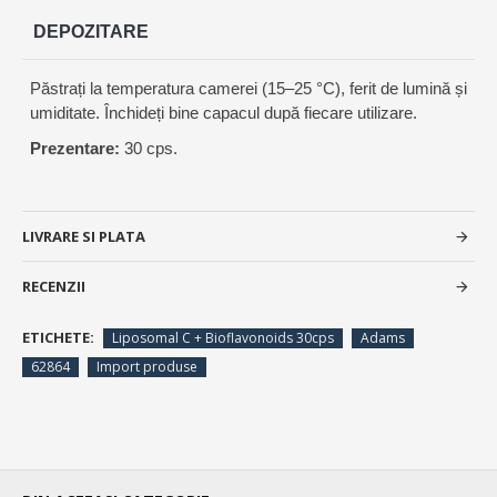
DEPOZITARE
Păstrați la temperatura camerei (15–25 °C), ferit de lumină și
umiditate. Închideți bine capacul după fiecare utilizare.
Prezentare:
30 cps.
LIVRARE SI PLATA
RECENZII
ETICHETE:
Liposomal C + Bioflavonoids 30cps
Adams
62864
Import produse