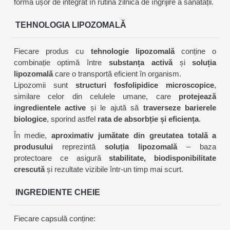
formă ușor de integrat în rutina zilnică de îngrijire a sănătății.
TEHNOLOGIA LIPOZOMALĂ
Fiecare produs cu
tehnologie lipozomală
conține o
combinație optimă între
substanța activă
și
soluția
lipozomală
care o transportă eficient în organism.
Lipozomii sunt
structuri fosfolipidice microscopice
,
similare celor din celulele umane, care
protejează
ingredientele active
și le ajută să
traverseze barierele
biologice
, sporind astfel
rata de absorbție și eficiența
.
În medie,
aproximativ jumătate din greutatea totală a
produsului
reprezintă
soluția lipozomală
– baza
protectoare ce asigură
stabilitate, biodisponibilitate
crescută
și rezultate vizibile într-un timp mai scurt.
INGREDIENTE CHEIE
Fiecare capsulă conține: