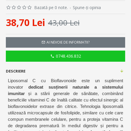
Bazată pe 0 note.
-
Spune-ţi opinia
38,70 Lei
43,00 Lei
AI NEVOIE DE INFORMATII?
0748.436.832
DESCRIERE
Liposomal C cu Bioflavonoide este un supliment
inovator
dedicat susținerii naturale a sistemului
imunitar
și a stării generale de sănătate, combinând
beneficiile vitaminei C de înaltă calitate cu efectul sinergic al
bioflavonoidelor extrase din citrice. Tehnologia liposomală
utilizează microcapsule de fosfolipide, similare cu cele care
compun membranele celulare, pentru a proteja vitamina C
de degradarea prematură în mediul digestiv și pentru a