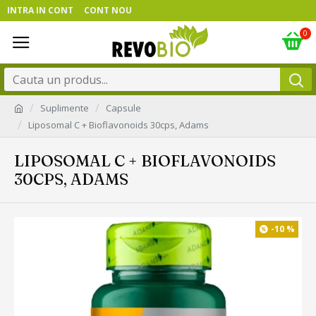
INTRA IN CONT
CONT NOU
0
Suplimente
Capsule
Liposomal C + Bioflavonoids 30cps, Adams
LIPOSOMAL C + BIOFLAVONOIDS
30CPS, ADAMS
-10 %