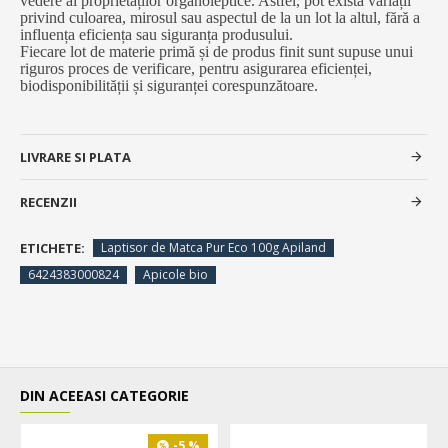
vedere al proprietăților organoleptice. Astfel, pot exista variații
privind culoarea, mirosul sau aspectul de la un lot la altul, fără a
influența eficiența sau siguranța produsului.
Fiecare lot de materie primă și de produs finit sunt supuse unui
riguros proces de verificare, pentru asigurarea eficienței,
biodisponibilității și siguranței corespunzătoare.
LIVRARE SI PLATA
RECENZII
ETICHETE:
Laptisor de Matca Pur Eco 100g Apiland
6424383000824
Apicole bio
DIN ACEEASI CATEGORIE
-5 %