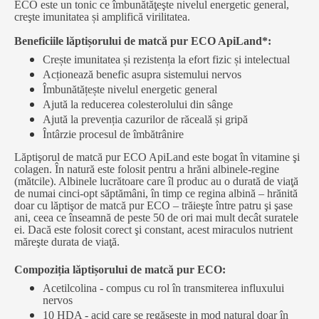
ECO este un tonic ce îmbunătăţeşte nivelul energetic general,
creşte imunitatea și amplifică virilitatea.
Beneficiile lăptișorului de matcă pur ECO ApiLand*:
Crește imunitatea și rezistența la efort fizic și intelectual
Acționează benefic asupra sistemului nervos
Îmbunătățește nivelul energetic general
Ajută la reducerea colesterolului din sânge
Ajută la prevenția cazurilor de răceală și gripă
Întârzie procesul de îmbătrânire
Lăptişorul de matcă pur ECO ApiLand este bogat în vitamine şi
colagen. În natură este folosit pentru a hrăni albinele-regine
(mătcile). Albinele lucrătoare care îl produc au o durată de viaţă
de numai cinci-opt săptămâni, în timp ce regina albină – hrănită
doar cu lăptişor de matcă pur ECO – trăieşte între patru şi şase
ani, ceea ce înseamnă de peste 50 de ori mai mult decât suratele
ei. Dacă este folosit corect şi constant, acest miraculos nutrient
măreşte durata de viaţă.
Compoziția lăptișorului de matcă pur ECO:
Acetilcolina - compus cu rol în transmiterea influxului
nervos
10 HDA - acid care se regăsește in mod natural doar în