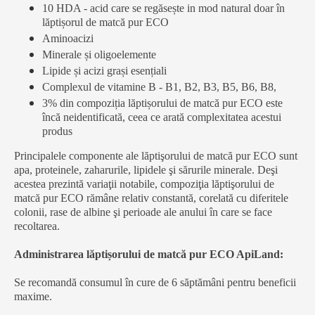
10 HDA - acid care se regăsește in mod natural doar în
lăptișorul de matcă pur ECO
Aminoacizi
Minerale și oligoelemente
Lipide și acizi grași esențiali
Complexul de vitamine B - B1, B2, B3, B5, B6, B8,
3% din compoziția lăptișorului de matcă pur ECO este
încă neidentificată, ceea ce arată complexitatea acestui
produs
Principalele componente ale lăptişorului de matcă pur ECO sunt
apa, proteinele, zaharurile, lipidele şi sărurile minerale. Deşi
acestea prezintă variaţii notabile, compoziţia lăptişorului de
matcă pur ECO rămâne relativ constantă, corelată cu diferitele
colonii, rase de albine şi perioade ale anului în care se face
recoltarea.
Administrarea lăptișorului de matcă pur ECO ApiLand:
Se recomandă consumul în cure de 6 săptămâni pentru beneficii
maxime.