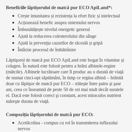
Beneficiile lăptișorului de matcă pur ECO ApiLand*:
Crește imunitatea și rezistența la efort fizic și intelectual
Acționează benefic asupra sistemului nervos
Îmbunătățește nivelul energetic general
Ajută la reducerea colesterolului din sânge
Ajută la prevenția cazurilor de răceală și gripă
Întârzie procesul de îmbătrânire
Lăptişorul de matcă pur ECO ApiLand este bogat în vitamine şi
colagen. În natură este folosit pentru a hrăni albinele-regine
(mătcile). Albinele lucrătoare care îl produc au o durată de viaţă
de numai cinci-opt săptămâni, în timp ce regina albină – hrănită
doar cu lăptişor de matcă pur ECO – trăieşte între patru şi şase
ani, ceea ce înseamnă de peste 50 de ori mai mult decât suratele
ei. Dacă este folosit corect şi constant, acest miraculos nutrient
măreşte durata de viaţă.
Compoziția lăptișorului de matcă pur ECO:
Acetilcolina - compus cu rol în transmiterea influxului
nervos