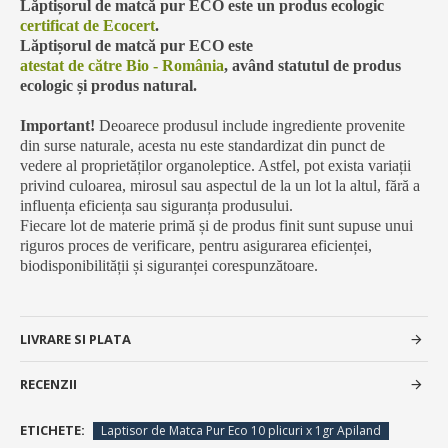
Lăptișorul de matcă pur ECO este un produs ecologic
certificat de Ecocert
.
Lăptișorul de matcă pur ECO este
atestat de către Bio - România
, având statutul de produs
ecologic și produs natural.
Important!
Deoarece produsul include ingrediente provenite
din surse naturale, acesta nu este standardizat din punct de
vedere al proprietăților organoleptice. Astfel, pot exista variații
privind culoarea, mirosul sau aspectul de la un lot la altul, fără a
influența eficiența sau siguranța produsului.
Fiecare lot de materie primă și de produs finit sunt supuse unui
riguros proces de verificare, pentru asigurarea eficienței,
biodisponibilității și siguranței corespunzătoare.
LIVRARE SI PLATA
RECENZII
ETICHETE:
Laptisor de Matca Pur Eco 10 plicuri x 1gr Apiland