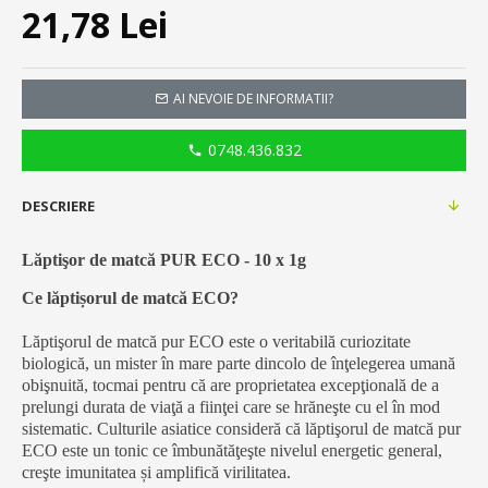
21,78 Lei
AI NEVOIE DE INFORMATII?
0748.436.832
DESCRIERE
Lăptişor de matcă PUR ECO - 10 x 1g
Ce lăptișorul de matcă ECO?
Lăptişorul de matcă pur ECO este o veritabilă curiozitate
biologică, un mister în mare parte dincolo de înţelegerea umană
obişnuită, tocmai pentru că are proprietatea excepţională de a
prelungi durata de viaţă a fiinţei care se hrăneşte cu el în mod
sistematic. Culturile asiatice consideră că lăptişorul de matcă pur
ECO este un tonic ce îmbunătăţeşte nivelul energetic general,
creşte imunitatea și amplifică virilitatea.