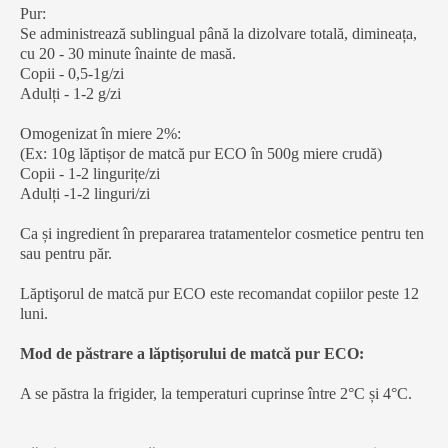
Pur:
Se administrează sublingual până la dizolvare totală, dimineața,
cu 20 - 30 minute înainte de masă.
Copii - 0,5-1g/zi
Adulți - 1-2 g/zi
Omogenizat în miere 2%:
(Ex: 10g lăptișor de matcă pur ECO în 500g miere crudă)
Copii - 1-2 lingurițe/zi
Adulți -1-2 linguri/zi
Ca și ingredient în prepararea tratamentelor cosmetice pentru ten
sau pentru păr.
Lăptişorul de matcă pur ECO este recomandat copiilor peste 12
luni.
Mod de păstrare a lăptișorului de matcă pur ECO:
A se păstra la frigider, la temperaturi cuprinse între 2°C și 4°C.