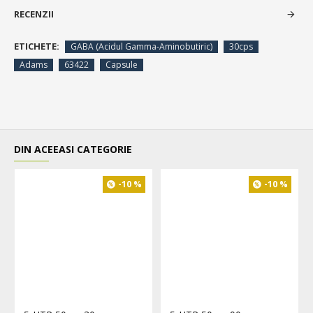
RECENZII
ETICHETE:
GABA (Acidul Gamma-Aminobutiric)
30cps
Adams
63422
Capsule
DIN ACEEASI CATEGORIE
-10 %
-10 %