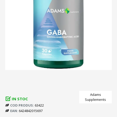
Adams
IN STOC
Supplements
COD PRODUS:
63422
EAN:
6424842015697