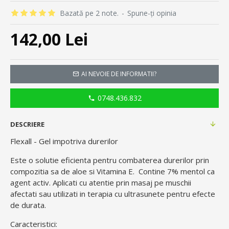
Bazată pe 2 note.
-
Spune-ţi opinia
142,00 Lei
AI NEVOIE DE INFORMATII?
0748.436.832
DESCRIERE
Flexall - Gel impotriva durerilor
Este o solutie eficienta pentru combaterea durerilor prin
compozitia sa de aloe si Vitamina E. Contine 7% mentol ca
agent activ. Aplicati cu atentie prin masaj pe muschii
afectati sau utilizati in terapia cu ultrasunete pentru efecte
de durata.
Caracteristici: