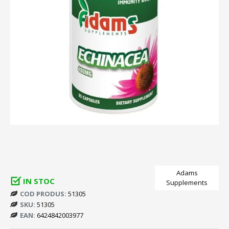
Adams
IN STOC
Supplements
COD PRODUS:
51305
SKU:
51305
EAN:
6424842003977