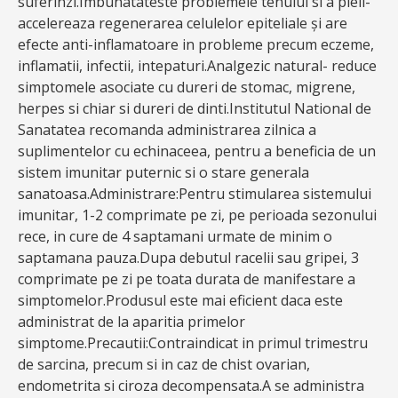
suferinzi.Imbunatateste problemele tenului si a pieli-
accelereaza regenerarea celulelor epiteliale și are
efecte anti-inflamatoare in probleme precum eczeme,
inflamatii, infectii, intepaturi.Analgezic natural- reduce
simptomele asociate cu dureri de stomac, migrene,
herpes si chiar si dureri de dinti.Institutul National de
Sanatatea recomanda administrarea zilnica a
suplimentelor cu echinaceea, pentru a beneficia de un
sistem imunitar puternic si o stare generala
sanatoasa.Administrare:Pentru stimularea sistemului
imunitar, 1-2 comprimate pe zi, pe perioada sezonului
rece, in cure de 4 saptamani urmate de minim o
saptamana pauza.Dupa debutul racelii sau gripei, 3
comprimate pe zi pe toata durata de manifestare a
simptomelor.Produsul este mai eficient daca este
administrat de la aparitia primelor
simptome.Precautii:Contraindicat in primul trimestru
de sarcina, precum si in caz de chist ovarian,
endometrita si ciroza decompensata.A se administra