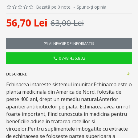
Bazată pe 0 note.
-
Spune-ţi opinia
56,70 Lei
63,00 Lei
AI NEVOIE DE INFORMATII?
0748.436.832
DESCRIERE
Echinacea intareste sistemul imunitar.Echinacea este o
planta medicinala din America de Nord, folosita de
peste 400 ani, drept un remediu natural.Anterior
aparitiei antibioticelor pe piata, Echinacea avea un rol
foarte important, fiind cunoscuta in medicina pentru
beneficiile aduse in tratarea racelilor si
virozelor.Pentru suplimentele imbogatite cu extracte
de echinaceea se foloseste partea superioara a