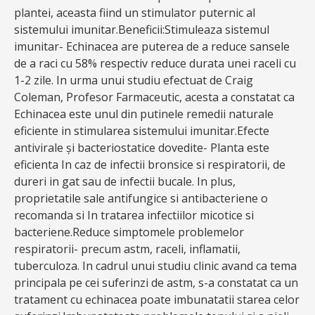
plantei, aceasta fiind un stimulator puternic al
sistemului imunitar.Beneficii:Stimuleaza sistemul
imunitar- Echinacea are puterea de a reduce sansele
de a raci cu 58% respectiv reduce durata unei raceli cu
1-2 zile. In urma unui studiu efectuat de Craig
Coleman, Profesor Farmaceutic, acesta a constatat ca
Echinacea este unul din putinele remedii naturale
eficiente in stimularea sistemului imunitar.Efecte
antivirale și bacteriostatice dovedite- Planta este
eficienta In caz de infectii bronsice si respiratorii, de
dureri in gat sau de infectii bucale. In plus,
proprietatile sale antifungice si antibacteriene o
recomanda si In tratarea infectiilor micotice si
bacteriene.Reduce simptomele problemelor
respiratorii- precum astm, raceli, inflamatii,
tuberculoza. In cadrul unui studiu clinic avand ca tema
principala pe cei suferinzi de astm, s-a constatat ca un
tratament cu echinacea poate imbunatatii starea celor