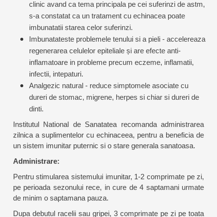
clinic avand ca tema principala pe cei suferinzi de astm,
s-a constatat ca un tratament cu echinacea poate
imbunatatii starea celor suferinzi.
Imbunatateste problemele tenului si a pieli - accelereaza
regenerarea celulelor epiteliale și are efecte anti-
inflamatoare in probleme precum eczeme, inflamatii,
infectii, intepaturi.
Analgezic natural - reduce simptomele asociate cu
dureri de stomac, migrene, herpes si chiar si dureri de
dinti.
Institutul National de Sanatatea recomanda administrarea
zilnica a suplimentelor cu echinaceea, pentru a beneficia de
un sistem imunitar puternic si o stare generala sanatoasa.
Administrare:
Pentru stimularea sistemului imunitar, 1-2 comprimate pe zi,
pe perioada sezonului rece, in cure de 4 saptamani urmate
de minim o saptamana pauza.
Dupa debutul racelii sau gripei, 3 comprimate pe zi pe toata