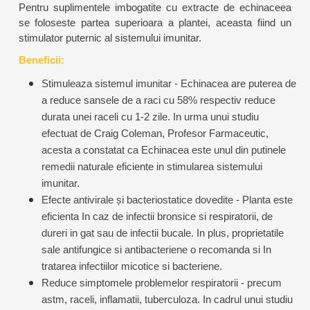
Pentru suplimentele imbogatite cu extracte de echinaceea
se foloseste partea superioara a plantei, aceasta fiind un
stimulator puternic al sistemului imunitar.
Beneficii:
Stimuleaza sistemul imunitar - Echinacea are puterea de
a reduce sansele de a raci cu 58% respectiv reduce
durata unei raceli cu 1-2 zile. In urma unui studiu
efectuat de Craig Coleman, Profesor Farmaceutic,
acesta a constatat ca Echinacea este unul din putinele
remedii naturale eficiente in stimularea sistemului
imunitar.
Efecte antivirale și bacteriostatice dovedite - Planta este
eficienta In caz de infectii bronsice si respiratorii, de
dureri in gat sau de infectii bucale. In plus, proprietatile
sale antifungice si antibacteriene o recomanda si In
tratarea infectiilor micotice si bacteriene.
Reduce simptomele problemelor respiratorii - precum
astm, raceli, inflamatii, tuberculoza. In cadrul unui studiu