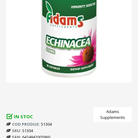
Adams
IN STOC
Supplements
COD PRODUS:
51304
SKU:
51304
EAN:
6424842003960