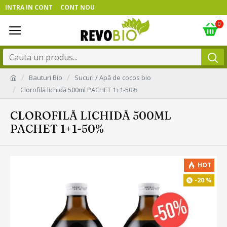
INTRA IN CONT
CONT NOU
0
Bauturi Bio
Sucuri / Apă de cocos bio
Clorofilă lichidă 500ml PACHET 1+1-50%
CLOROFILĂ LICHIDĂ 500ML
PACHET 1+1-50%
HOT
-20 %