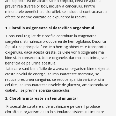
are capacitatea de alcalinizare a corpului, ceea ce ajuta la
prevenirea diverselor boli, inclusiv a cancerului. Printre
minunatele beneficii ale clorofilei, se include si contracararea
efectelor nocive cauzate de expunerea la radiatii.
1. Clorofila oxigeneaza si detoxifica organismul
Consumul regulat de clorofila contribuie la oxigenarea
sangelui si stimuleaza producerea de hemoglobina. Datorita
faptului ca principala functie a hemoglobinei este transportul
oxigenului, daca acesta creste, celulele vor fi oxigenate mai
bine si, in consecinta, toate organele, dar mai ales inima, vor
beneficia de pe urma acestuia.
Iata care sunt beneficiile de a avea un organism bine oxigenat:
creste nivelul de energie, se imbunatateste memoria, se
reduce presiunea sanguina, se reduce aparitia varicelor si a
celulitei, se imbunatatesc nivelele de glucoza, ameliorandu-se
diabetul, se previne aparitia cancerului.
2. Clorofila intareste sistemul imunitar
Procesul de curatare si de alcalinizare pe care il produce
clorofila in organism ajuta la stimularea sistemului imunitar.