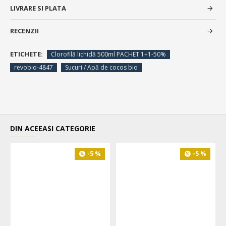
LIVRARE SI PLATA
RECENZII
ETICHETE:
Clorofilă lichidă 500ml PACHET 1+1-50%
revobio-4847
Sucuri / Apă de cocos bio
DIN ACEEASI CATEGORIE
-5 %
-5 %