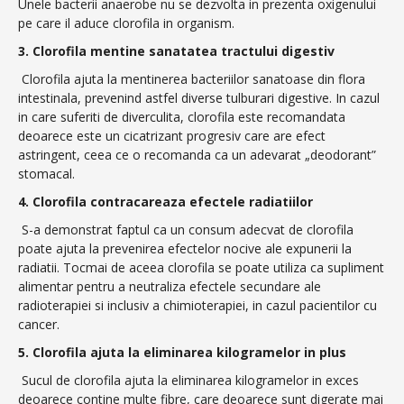
Unele bacterii anaerobe nu se dezvolta in prezenta oxigenului
pe care il aduce clorofila in organism.
3. Clorofila mentine sanatatea tractului digestiv
Clorofila ajuta la mentinerea bacteriilor sanatoase din flora
intestinala, prevenind astfel diverse tulburari digestive. In cazul
in care suferiti de diverculita, clorofila este recomandata
deoarece este un cicatrizant progresiv care are efect
astringent, ceea ce o recomanda ca un adevarat „deodorant”
stomacal.
4. Clorofila contracareaza efectele radiatiilor
S-a demonstrat faptul ca un consum adecvat de clorofila
poate ajuta la prevenirea efectelor nocive ale expunerii la
radiatii. Tocmai de aceea clorofila se poate utiliza ca supliment
alimentar pentru a neutraliza efectele secundare ale
radioterapiei si inclusiv a chimioterapiei, in cazul pacientilor cu
cancer.
5. Clorofila ajuta la eliminarea kilogramelor in plus
Sucul de clorofila ajuta la eliminarea kilogramelor in exces
deoarece contine multe fibre, care deoarece sunt digerate mai