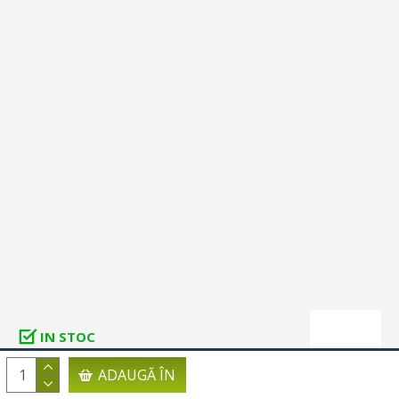
IN STOC
COD PRODUS:
4021851436806
ADAUGĂ ÎN
Dennree