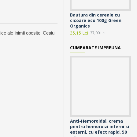
Bautura din cereale cu
Ba
cicoare eco 100g Green
In
Organics
38,
35,15 Lei
37,00 Lei
ce ale inimii obosite. Ceaiul
CUMPARATE IMPREUNA
Anti-Hemoroidal, crema
Ce
pentru hemoroizi interni si
50
externi, cu efect rapid, 50
7,2