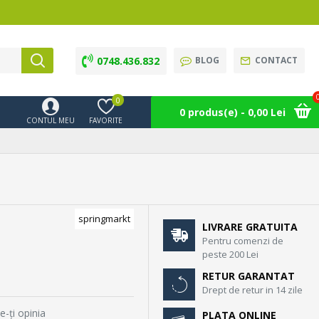
0748.436.832
BLOG
CONTACT
0
0 produs(e) - 0,00 Lei
CONTUL MEU
FAVORITE
springmarkt
LIVRARE GRATUITA
Pentru comenzi de
peste 200 Lei
RETUR GARANTAT
Drept de retur in 14 zile
e-ţi opinia
PLATA ONLINE