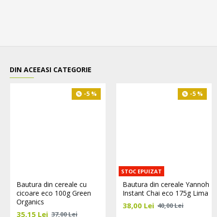
DIN ACEEASI CATEGORIE
-5 %
-5 %
STOC EPUIZAT
Bautura din cereale cu
Bautura din cereale Yannoh
cicoare eco 100g Green
Instant Chai eco 175g Lima
Organics
38,00 Lei
40,00 Lei
35,15 Lei
37,00 Lei