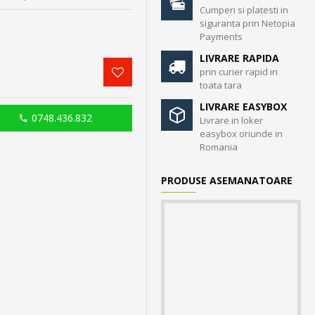
Cumperi si platesti in
siguranta prin Netopia
Payments
LIVRARE RAPIDA
prin curier rapid in
toata tara
LIVRARE EASYBOX
0748.436.832
Livrare in loker
easybox oriunde in
Romania
PRODUSE ASEMANATOARE