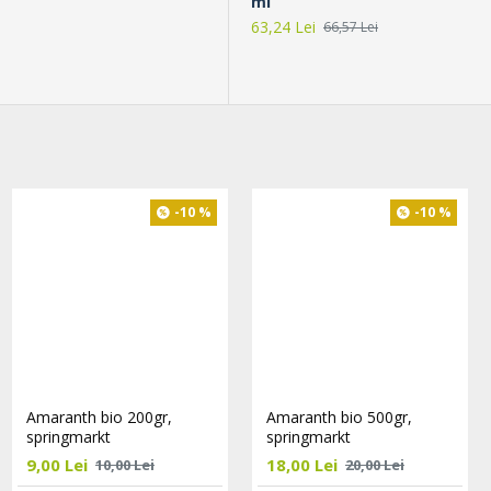
ml
63,24 Lei
66,57 Lei
-5 %
-10 %
-10 %
Bautura din cereale Yannoh
Amaranth bio 200gr,
Amaranth bio 500gr,
Instant cu vanilie eco 150g
springmarkt
springmarkt
Lima
9,00 Lei
18,00 Lei
10,00 Lei
20,00 Lei
44,65 Lei
47,00 Lei