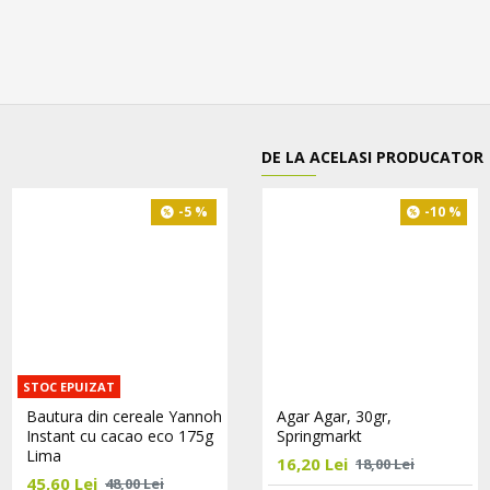
DE LA ACELASI PRODUCATOR
-5 %
-5 %
-10 %
STOC EPUIZAT
STOC EPUIZAT
Bautura din cereale Yannoh
Bautura din cereale Yannoh
Agar Agar, 30gr,
Instant cu cacao eco 175g
Instant cu spelta eco 90g
Springmarkt
Lima
Lima
16,20 Lei
18,00 Lei
45,60 Lei
34,20 Lei
48,00 Lei
36,00 Lei