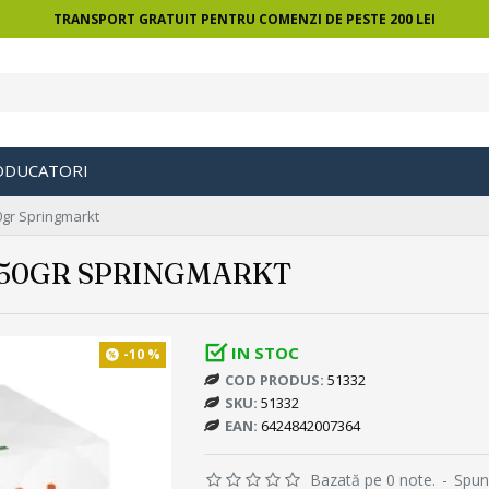
TRANSPORT GRATUIT PENTRU COMENZI DE PESTE 200 LEI
ODUCATORI
50gr Springmarkt
I 50GR SPRINGMARKT
IN STOC
-10 %
COD PRODUS:
51332
SKU:
51332
EAN:
6424842007364
Bazată pe 0 note.
-
Spun