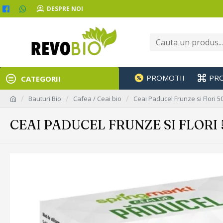
DESPRE NOI
PROMOTII
PR
CATEGORII
Bauturi Bio
Cafea / Ceai bio
Ceai Paducel Frunze si Flori 
CEAI PADUCEL FRUNZE SI FLOR