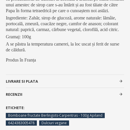
unui amestec de sirop care s-au întărit și au fost tăiate de către
Papa în forma tetraedrică pe care o cunoaștem noi astăzi.
Ingrediente: Zahăr, sirop de glucoză, arome naturale: lămâie,
portocală, zmeură, coacăze negre, camfor de anason; colorant
natural: paprică, carmaz, cărbune vegetal, clorofilă, acid citric.
Gramaj: 100g
A se păstra la temperatura camerei, la loc uscat și ferit de surse
de căldură.
Produs în Franța
LIVRARE SI PLATA
RECENZII
ETICHETE:
Bomboane fructate Berlingots-Carpentras - 100g Apiland
6424383005478
Dulciuri vegane