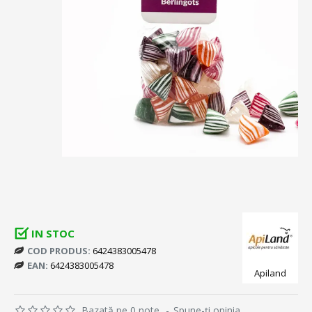
IN STOC
COD PRODUS:
6424383005478
EAN:
6424383005478
Apiland
Bazată pe 0 note.
-
Spune-ţi opinia