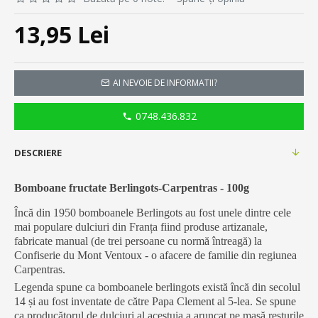
13,95 Lei
AI NEVOIE DE INFORMATII?
0748.436.832
DESCRIERE
Bomboane fructate Berlingots-Carpentras - 100g
Încă din 1950 bomboanele Berlingots au fost unele dintre cele
mai populare dulciuri din Franța fiind produse artizanale,
fabricate manual (de trei persoane cu normă întreagă) la
Confiserie du Mont Ventoux - o afacere de familie din regiunea
Carpentras.
Legenda spune ca bomboanele berlingots există încă din secolul
14 și au fost inventate de către Papa Clement al 5-lea. Se spune
ca producătorul de dulciuri al acestuia a aruncat pe masă resturile