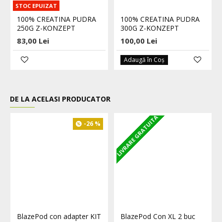
STOC EPUIZAT
100% CREATINA PUDRA
100% CREATINA PUDRA
250G Z-KONZEPT
300G Z-KONZEPT
83,00 Lei
100,00 Lei
Adaugă în Coş
DE LA ACELASI PRODUCATOR
LIVRARE GRATUITA
L
-26 %
BlazePod con adapter KIT
BlazePod Con XL 2 buc