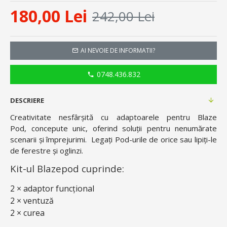
180,00 Lei
242,00 Lei
AI NEVOIE DE INFORMATII?
0748.436.832
DESCRIERE
Creativitate nesfârșită cu adaptoarele pentru Blaze
Pod,
concepute unic, oferind soluții pentru nenumărate
scenarii și împrejurimi.
Legați Pod-urile de orice sau lipiți-le
de ferestre și oglinzi.
Kit-ul Blazepod cuprinde:
2 × adaptor funcțional
2 × ventuză
2 × curea