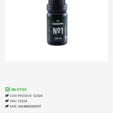
IN STOC
COD PRODUS:
52324
SKU:
52324
EAN:
6424842000297