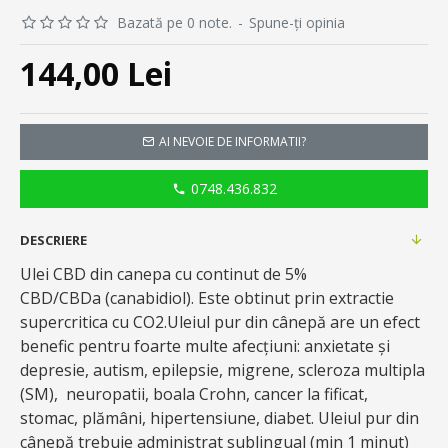
Bazată pe 0 note.
-
Spune-ţi opinia
144,00 Lei
AI NEVOIE DE INFORMATII?
0748.436.832
DESCRIERE
Ulei CBD din canepa cu continut de 5%
CBD/CBDa (canabidiol). Este obtinut prin extractie
supercritica cu CO2.Uleiul pur din cânepă are un efect
benefic pentru foarte multe afecțiuni: anxietate și
depresie, autism, epilepsie, migrene, scleroza multipla
(SM), neuropatii, boala Crohn, cancer la fificat,
stomac, plămâni, hipertensiune, diabet. Uleiul pur din
cânepă trebuie administrat sublingual (min 1 minut)