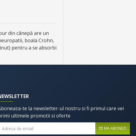
 pur din cânepă are un
 neuropatii, boala Crohn,
minut) pentru a se absorbi
NEWSLETTER
Aboneaza-te la newsletter-ul nostru si fi primul care vei
primi ultimele promotii si oferte
MA ABONEZ!