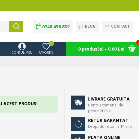
0748.436.832
BLOG
CONTACT
0
0 produs(e) - 0,00 Lei
CONTUL MEU
FAVORITE
LIVRARE GRATUITA
U ACEST PRODUS!
Pentru comenzi de
peste 200 Lei
RETUR GARANTAT
Drept de retur in 14 zile
PLATA ONLINE