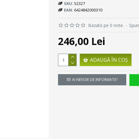
SKU:
52327
EAN:
6424842000310
Bazată pe 0 note.
-
Spun
246,00 Lei
ADAUGĂ ÎN COŞ
AI NEVOIE DE INFORMATII?