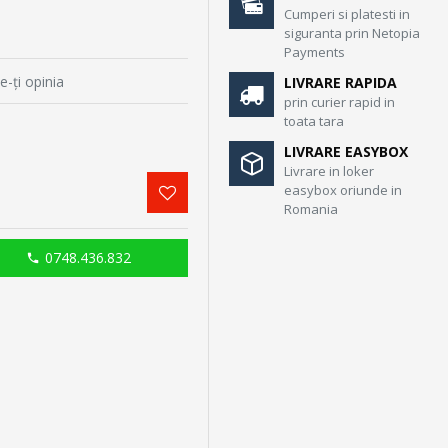
Cumperi si platesti in
siguranta prin Netopia
Payments
e-ţi opinia
LIVRARE RAPIDA
prin curier rapid in
toata tara
LIVRARE EASYBOX
Livrare in loker
easybox oriunde in
Romania
0748.436.832