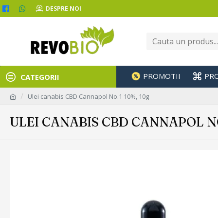
DESPRE NOI
PROMOTII
PR
CATEGORII
Ulei canabis CBD Cannapol No.1 10%, 10g
ULEI CANABIS CBD CANNAPOL NO