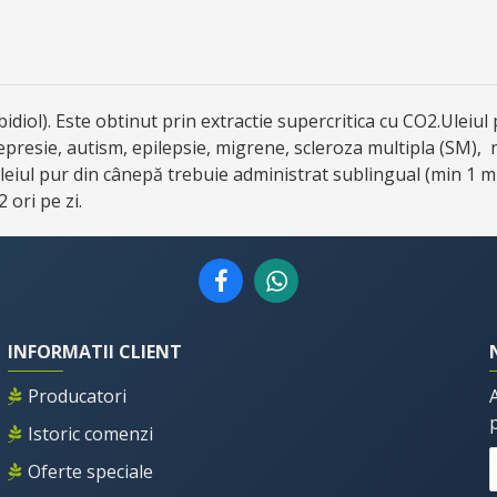
iol). Este obtinut prin extractie supercritica cu CO2.Uleiul
depresie, autism, epilepsie, migrene, scleroza multipla (SM),
 Uleiul pur din cânepă trebuie administrat sublingual (min 1 
 ori pe zi.
INFORMATII CLIENT
Producatori
Istoric comenzi
Oferte speciale