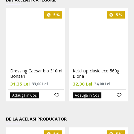
-5 %
-5 %
Dressing Caesar bio 310ml
Ketchup clasic eco 560g
Bonsan
Biona
31,35 Lei
32,30 Lei
33,00 Lei
34,00 Lei
Adaugă în Coş
Adaugă în Coş
DE LA ACELASI PRODUCATOR
-5 %
-5 %