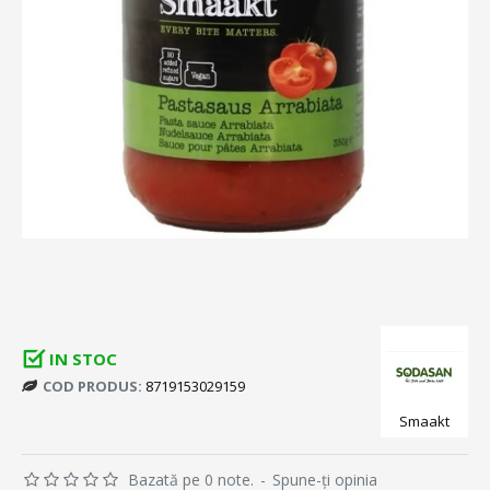
IN STOC
COD PRODUS:
8719153029159
Smaakt
Bazată pe 0 note.
-
Spune-ţi opinia