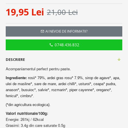
19,95 Lei
21,00 Lei
AI NEVOIE DE INFORMATII?
0748.436.832
DESCRIERE
Acompaniamentul perfect pentru paste.
Ingrediente:
rosii* 79%, ardei gras rosu* 7.9%, sirop de
agave*, apa,
ulei de masline*, sare de mare, ardei chilli*,
usturoi*, ceapa* pudra,
anason*, busuioc*, salvie*, rozmarin*,
piper cayenne*, oregano*,
fenicul*, cimbru*.
(*din agricultura ecologica).
Valori nutritionale/100g:
Energie: 261kj / 62kcal
Grasimi: 3.4g din care saturate 0.5g