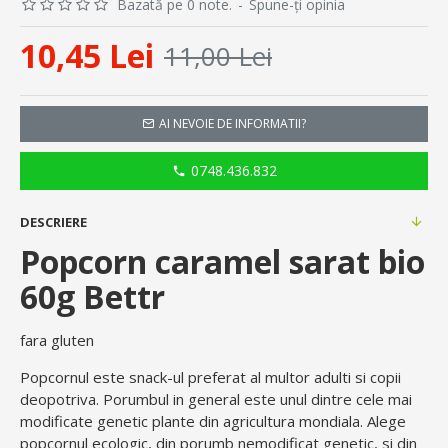
Bazată pe 0 note.
-
Spune-ţi opinia
10,45 Lei
11,00 Lei
AI NEVOIE DE INFORMATII?
0748.436.832
DESCRIERE
Popcorn caramel sarat bio
60g Bettr
fara gluten
Popcornul este snack-ul preferat al multor adulti si copii
deopotriva. Porumbul in general este unul dintre cele mai
modificate genetic plante din agricultura mondiala. Alege
popcornul ecologic, din porumb nemodificat genetic, si din