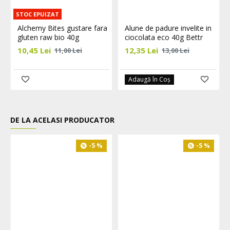
STOC EPUIZAT
Alchemy Bites gustare fara
Alune de padure invelite in
gluten raw bio 40g
ciocolata eco 40g Bettr
10,45 Lei
12,35 Lei
11,00 Lei
13,00 Lei
Adaugă în Coş
DE LA ACELASI PRODUCATOR
-5 %
-5 %