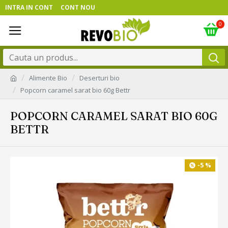
INTRA IN CONT
CONT NOU
0
Alimente Bio
Deserturi bio
Popcorn caramel sarat bio 60g Bettr
POPCORN CARAMEL SARAT BIO 60G
BETTR
-5 %