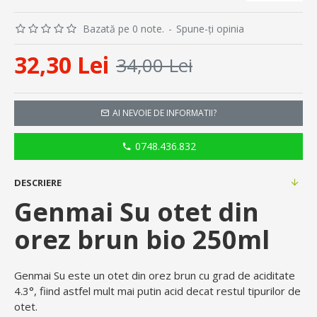
Bazată pe 0 note.
-
Spune-ţi opinia
32,30 Lei
34,00 Lei
AI NEVOIE DE INFORMATII?
0748.436.832
DESCRIERE
Genmai Su otet din
orez brun bio 250ml
Genmai Su este un otet din orez brun cu grad de aciditate
4.3°, fiind astfel mult mai putin acid decat restul tipurilor de
otet.