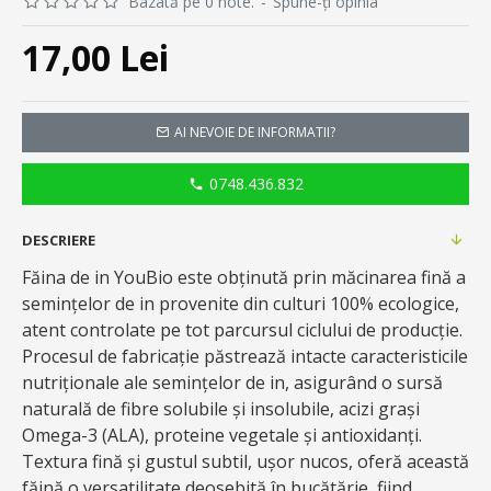
Bazată pe 0 note.
-
Spune-ţi opinia
17,00 Lei
AI NEVOIE DE INFORMATII?
0748.436.832
DESCRIERE
Făina de in YouBio este obținută prin măcinarea fină a
semințelor de in provenite din culturi 100% ecologice,
atent controlate pe tot parcursul ciclului de producție.
Procesul de fabricație păstrează intacte caracteristicile
nutriționale ale semințelor de in, asigurând o sursă
naturală de fibre solubile și insolubile, acizi grași
Omega-3 (ALA), proteine vegetale și antioxidanți.
Textura fină și gustul subtil, ușor nucos, oferă această
făină o versatilitate deosebită în bucătărie, fiind