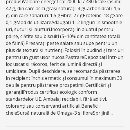
produs)Valoare energetică: 2000 kJ / 480 kcalGrăsimi:
42 g, din care acizi grași saturați: 4 gCarbohidrați: 1,6
g, din care zaharuri: 1,5 gFibre: 27 gProteine: 18 gSare:
0,1 gMod de utilizareAdăugați 1–2 linguri în smoothie-
uri, sucuri și iaurturi.Incorporați în aluatul pentru
pâine, clătite sau biscuiți (5–10% din cantitatea totală
de făină).Presărați peste salate sau supe pentru un
plus de textură și nutrienți.Folosiți în budinci și terciuri
pentru un gust ușor nucos.PăstrareDepozitați într-un
loc uscat și răcoros, ferit de lumină directă și
umiditate. După deschidere, se recomandă păstrarea
în recipient închis ermetic și consumul în maximum 30
de zile pentru păstrarea prospețimii.Certificări și
garanțiiProdus certificat ecologic conform
standardelor UE. Ambalaj reciclabil, fără aditivi,
coloranți sau conservanți artificiali.Beneficii
cheieSursă naturală de Omega-3 și fibreSprijină ...