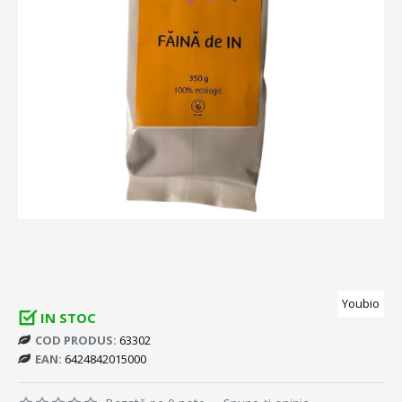
Youbio
IN STOC
COD PRODUS:
63302
EAN:
6424842015000