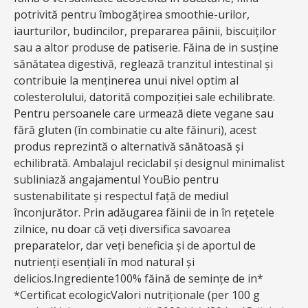
potrivită pentru îmbogățirea smoothie-urilor,
iaurturilor, budincilor, prepararea pâinii, biscuiților
sau a altor produse de patiserie. Făina de in susține
sănătatea digestivă, reglează tranzitul intestinal și
contribuie la menținerea unui nivel optim al
colesterolului, datorită compoziției sale echilibrate.
Pentru persoanele care urmează diete vegane sau
fără gluten (în combinatie cu alte făinuri), acest
produs reprezintă o alternativă sănătoasă și
echilibrată. Ambalajul reciclabil și designul minimalist
subliniază angajamentul YouBio pentru
sustenabilitate și respectul față de mediul
înconjurător. Prin adăugarea făinii de in în rețetele
zilnice, nu doar că veți diversifica savoarea
preparatelor, dar veți beneficia și de aportul de
nutrienți esențiali în mod natural și
delicios.Ingrediente100% făină de semințe de in*
*Certificat ecologicValori nutriționale (per 100 g