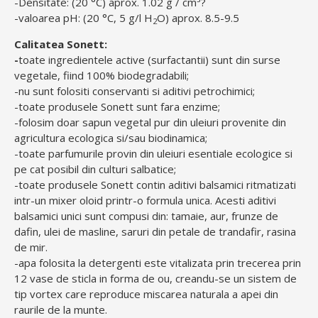
-Densitate: (20 °C) aprox. 1.02 g / cm³?
-valoarea pH: (20 °C, 5 g/l H
O) aprox. 8.5-9.5
2
Calitatea Sonett:
-
toate ingredientele active (surfactantii) sunt din surse
vegetale, fiind 100% biodegradabili;
-nu sunt folositi conservanti si aditivi petrochimici;
-toate produsele Sonett sunt fara enzime;
-folosim doar sapun vegetal pur din uleiuri provenite din
agricultura ecologica si/sau biodinamica;
-toate parfumurile provin din uleiuri esentiale ecologice si
pe cat posibil din culturi salbatice;
-toate produsele Sonett contin aditivi balsamici ritmatizati
intr-un mixer oloid printr-o formula unica. Acesti aditivi
balsamici unici sunt compusi din: tamaie, aur, frunze de
dafin, ulei de masline, saruri din petale de trandafir, rasina
de mir.
-apa folosita la detergenti este vitalizata prin trecerea prin
12 vase de sticla in forma de ou, creandu-se un sistem de
tip vortex care reproduce miscarea naturala a apei din
raurile de la munte.