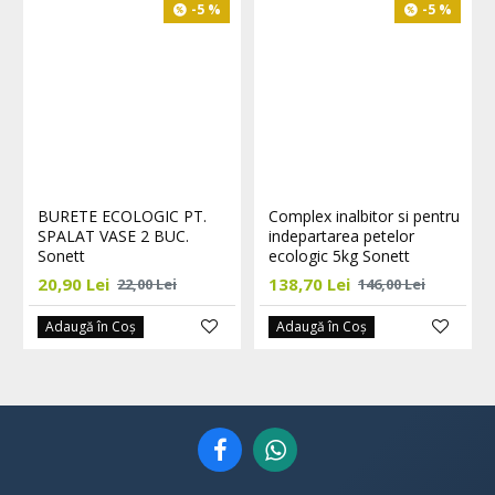
-5 %
-5 %
BURETE ECOLOGIC PT.
Complex inalbitor si pentru
SPALAT VASE 2 BUC.
indepartarea petelor
Sonett
ecologic 5kg Sonett
20,90 Lei
138,70 Lei
22,00 Lei
146,00 Lei
Adaugă în Coş
Adaugă în Coş