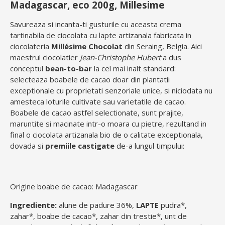
Madagascar, eco 200g, Millesime
Savureaza si incanta-ti gusturile cu aceasta crema
tartinabila de ciocolata cu lapte artizanala fabricata in
ciocolateria
Millésime Chocolat
din Seraing, Belgia. Aici
maestrul ciocolatier
Jean-Christophe Hubert
a dus
conceptul
bean-to-bar
la cel mai inalt standard:
selecteaza boabele de cacao doar din plantatii
exceptionale cu proprietati senzoriale unice, si niciodata nu
amesteca loturile cultivate sau varietatile de cacao.
Boabele de cacao astfel selectionate, sunt prajite,
maruntite si macinate intr-o moara cu pietre, rezultand in
final o ciocolata artizanala bio de o calitate exceptionala,
dovada si
premiile castigate
de-a lungul timpului:
Origine boabe de cacao: Madagascar
Ingrediente:
alune de padure 36%,
LAPTE
pudra*,
zahar*, boabe de cacao*, zahar din trestie*, unt de