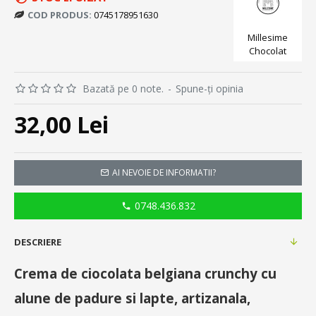
COD PRODUS:
0745178951630
Millesime
Chocolat
Bazată pe 0 note.
-
Spune-ţi opinia
32,00 Lei
AI NEVOIE DE INFORMATII?
0748.436.832
DESCRIERE
Crema de ciocolata belgiana crunchy cu
alune de padure si lapte, artizanala,