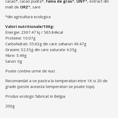
cacao*, cacao pudra*,
faina de grau
*,
UNT
*, extract din
malt de
ORZ
*, sare
*din agricultura ecologica
Valori nutritionale/100g:
Energie: 2367.47 kj / 565.84kcal
Proteine: 10.07g
Carbohidrati: 55.63g din care zaharuri 49.47g
Grasimi: 32.35g din care saturate 4.35g
Fibre: 5.49g
Saruri: 0g
Poate contine urme de nuci .
Recomandat a se pastra la temperaturi intre 16 si 20 de
grade (peste aceasta temperaturi se poate topi).
Produs ecologic fabricat in Belgia.
200g