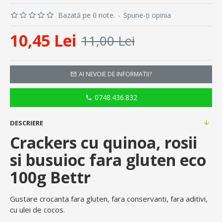
Bazată pe 0 note.
-
Spune-ţi opinia
10,45 Lei
11,00 Lei
AI NEVOIE DE INFORMATII?
0748.436.832
DESCRIERE
Crackers cu quinoa, rosii
si busuioc fara gluten eco
100g Bettr
Gustare crocanta fara gluten, fara conservanti, fara aditivi,
cu ulei de cocos.