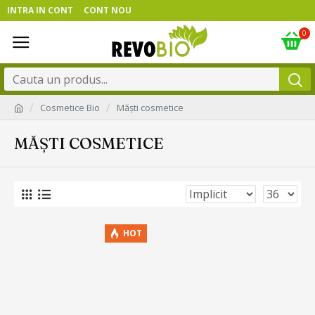
INTRA IN CONT
CONT NOU
0
Cosmetice Bio
Măști cosmetice
MĂȘTI COSMETICE
HOT