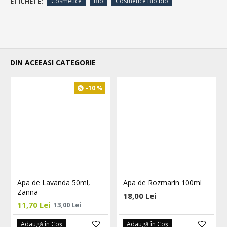
ETICHETE:
Cosmetice
Bio
Cosmetice Bio bio
DIN ACEEASI CATEGORIE
-10 %
Apa de Lavanda 50ml,
Apa de Rozmarin 100ml
Zanna
18,00 Lei
11,70 Lei
13,00 Lei
Adaugă în Coş
Adaugă în Coş