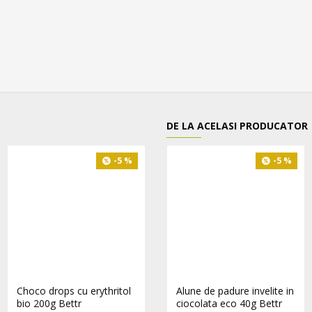
DE LA ACELASI PRODUCATOR
-5 %
-5 %
-5 %
Choco drops cu erythritol
Choco drops Milk bio 200g
Alune de padure invelite in
bio 200g Bettr
Bettr
ciocolata eco 40g Bettr