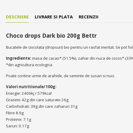
DESCRIERE
LIVRARE SI PLATA
RECENZII
Choco drops Dark bio 200g Bettr
Bucatele de ciocolata (dropsuri) bio pentru un rasfat meritat. Se pot f
Ingrediente:
masa de cacao* (51.5%), zahar din nuca de cocos* (33%),
*din agricultura ecologica
Poate contine urme de arahide, de seminte de susan si nuci.
Valori nutritionale/100g:
Energie: 2406kj / 579kcal
Grasimi: 42g din care saturate 26g
Carbohidrati: 39g din care zaharuri 31g
Fibre 8.9g
Proteine: 7.1g
Saruri: 0.17g