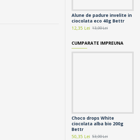
Alune de padure invelite in
Ca
ciocolata eco 40g Bettr
Ec
12,35 Lei
40,
13,00 Lei
CUMPARATE IMPREUNA
Choco drops White
Ch
ciocolata alba bio 200g
Be
Bettr
52,
50,35 Lei
53,00 Lei