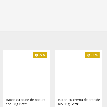
-5 %
-5 %
-5 %
Choco drops roz bio 200g
Baton cu alune de padure
Baton cu crema de arahide
Bettr
eco 30g Bettr
bio 30g Bettr