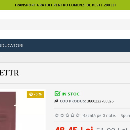
TRANSPORT GRATUIT PENTRU COMENZI DE PESTE 200 LEI
ODUCATORI
r
BETTR
IN STOC
-5 %
COD PRODUS:
3800233780826
Bazată pe 0 note.
-
Spun