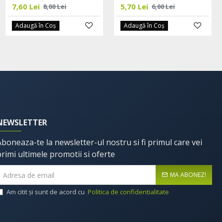
52,25 Lei
7,60 Lei
5,70 Lei
55,00 Lei
8,00 Lei
6,00 Lei
Adaugă în Coş
Adaugă în Coş
Adaugă în Coş
NEWSLETTER
Aboneaza-te la newsletter-ul nostru si fi primul care vei
primi ultimele promotii si oferte
MA ABONEZ!
Am citit şi sunt de acord cu
Politica de confidentialitate