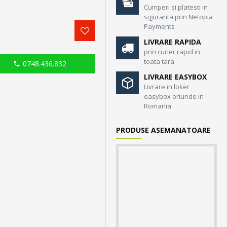
Cumperi si platesti in
siguranta prin Netopia
Payments
LIVRARE RAPIDA
prin curier rapid in
toata tara
0748.436.832
LIVRARE EASYBOX
Livrare in loker
easybox oriunde in
Romania
PRODUSE ASEMANATOARE