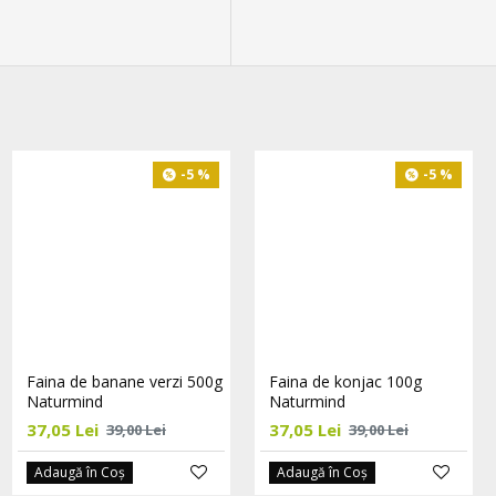
-5 %
-5 %
-5 %
Faina de cocos bio, 1100g
Faina de banane verzi 500g
Faina de konjac 100g
Big Nature
Naturmind
Naturmind
34,20 Lei
37,05 Lei
37,05 Lei
36,00 Lei
39,00 Lei
39,00 Lei
Adaugă în Coş
Adaugă în Coş
Adaugă în Coş