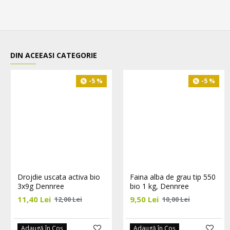
DIN ACEEASI CATEGORIE
-5 %
-5 %
Drojdie uscata activa bio
Faina alba de grau tip 550
3x9g Dennree
bio 1 kg, Dennree
11,40 Lei
9,50 Lei
12,00 Lei
10,00 Lei
Adaugă în Coş
Adaugă în Coş