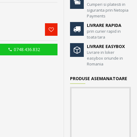
Cumperi si platesti in
siguranta prin Netopia
Payments
LIVRARE RAPIDA
prin curier rapid in
toata tara
LIVRARE EASYBOX
0748.436.832
Livrare in loker
easybox oriunde in
Romania
PRODUSE ASEMANATOARE