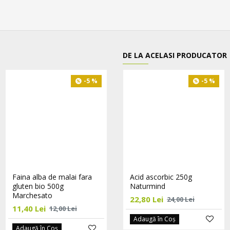
DE LA ACELASI PRODUCATOR
-5 %
-5 %
-5 %
STOC EPUIZAT
Faina alba de malai fara
Faina de canepa fara
Acid ascorbic 250g
gluten bio 500g
gluten eco 250g
Naturmind
Marchesato
Marchesato
22,80 Lei
24,00 Lei
11,40 Lei
17,10 Lei
12,00 Lei
18,00 Lei
Adaugă în Coş
Adaugă în Coş