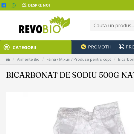
DESPRE NOI
PROMOTII
PR
CATEGORII
Alimente Bio
Făină / Mixuri / Produse pentru copt
Bicarbon
BICARBONAT DE SODIU 500G N