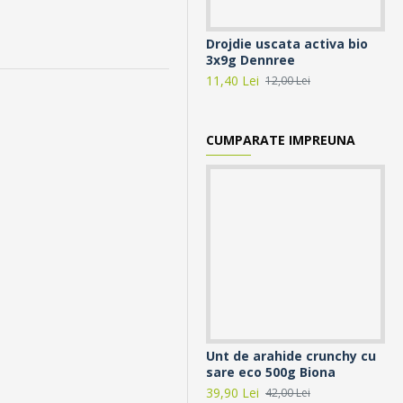
Drojdie uscata activa bio
Fa
3x9g Dennree
bi
11,40 Lei
9,5
12,00 Lei
CUMPARATE IMPREUNA
Unt de arahide crunchy cu
Ul
sare eco 500g Biona
ra
39,90 Lei
32,
42,00 Lei