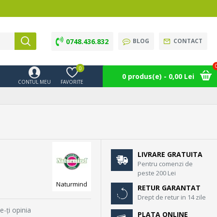
0748.436.832
BLOG
CONTACT
0
0 produs(e) - 0,00 Lei
CONTUL MEU
FAVORITE
LIVRARE GRATUITA
Pentru comenzi de
peste 200 Lei
Naturmind
RETUR GARANTAT
Drept de retur in 14 zile
e-ţi opinia
PLATA ONLINE