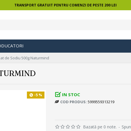
TRANSPORT GRATUIT PENTRU COMENZI DE PESTE 200 LEI
ODUCATORI
at de Sodiu 500g Naturmind
ATURMIND
IN STOC
-5 %
COD PRODUS:
5999559313219
Bazată pe 0 note.
-
Spun