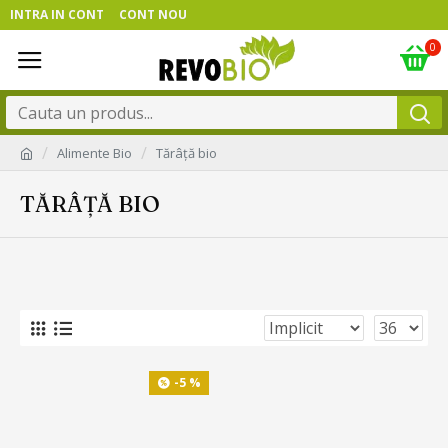
INTRA IN CONT
CONT NOU
0
Alimente Bio
Tărâță bio
TĂRÂȚĂ BIO
-5 %