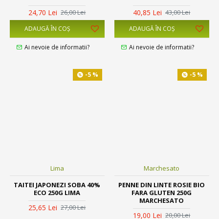
24,70 Lei
40,85 Lei
26,00 Lei
43,00 Lei
ADAUGĂ ÎN COŞ
ADAUGĂ ÎN COŞ
Ai nevoie de informatii?
Ai nevoie de informatii?
-5 %
-5 %
Lima
Marchesato
TAITEI JAPONEZI SOBA 40%
PENNE DIN LINTE ROSIE BIO
ECO 250G LIMA
FARA GLUTEN 250G
MARCHESATO
25,65 Lei
27,00 Lei
19,00 Lei
20,00 Lei