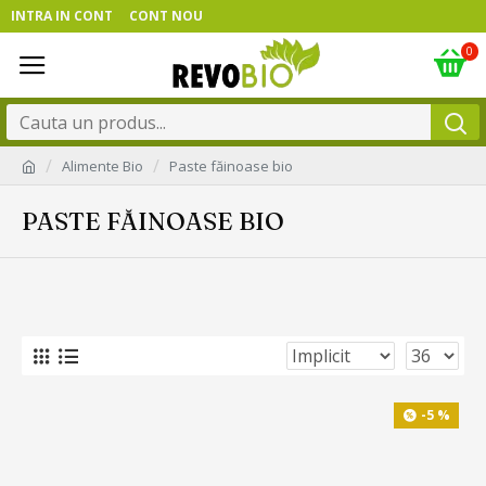
INTRA IN CONT
CONT NOU
0
Alimente Bio
Paste făinoase bio
PASTE FĂINOASE BIO
-5 %