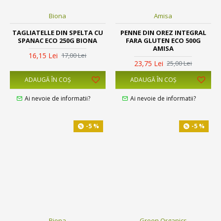
Biona
Amisa
TAGLIATELLE DIN SPELTA CU
PENNE DIN OREZ INTEGRAL
SPANAC ECO 250G BIONA
FARA GLUTEN ECO 500G
AMISA
16,15 Lei
17,00 Lei
23,75 Lei
25,00 Lei
ADAUGĂ ÎN COŞ
ADAUGĂ ÎN COŞ
Ai nevoie de informatii?
Ai nevoie de informatii?
-5 %
-5 %
Biona
Green Organics