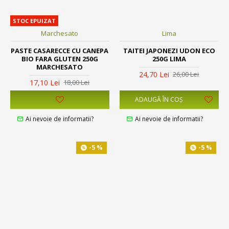
STOC EPUIZAT
Marchesato
Lima
PASTE CASARECCE CU CANEPA
TAITEI JAPONEZI UDON ECO
BIO FARA GLUTEN 250G
250G LIMA
MARCHESATO
24,70 Lei
26,00 Lei
17,10 Lei
18,00 Lei
ADAUGĂ ÎN COŞ
Ai nevoie de informatii?
Ai nevoie de informatii?
-5 %
-5 %