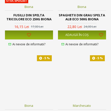
STOC EPUIZAT
Biona
Biona
FUSILLI DIN SPELTA
SPAGHETII DIN GRAU SPELTA
TRICOLORE ECO 250G BIONA
ALB ECO 500G BIONA
16,15 Lei
22,80 Lei
17,00 Lei
24,00 Lei
ADAUGĂ ÎN COŞ
Ai nevoie de informatii?
Ai nevoie de informatii?
-5 %
-5 %
Biona
Marchesato