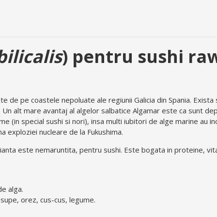
licalis
) pentru sushi raw
e de pe coastele nepoluate ale regiunii Galicia din Spania. Exista 
ce. Un alt mare avantaj al algelor salbatice Algamar este ca sunt dep
me (in special sushi si nori), insa multi iubitori de alge marine au 
rma exploziei nucleare de la Fukushima.
rianta este nemaruntita, pentru sushi. Este bogata in proteine, vit
de alga.
e, supe, orez, cus-cus, legume.