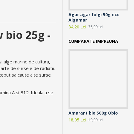
Agar agar fulgi 50g eco
Al
Algamar
Al
34,20 Lei
54,
36,00 Lei
 bio 25g -
CUMPARATE IMPREUNA
si alge marine de cultura,
arte de sursele de radiatii.
inceput sa caute alte surse
amina A si B12. Ideala a se
Amarant bio 500g Obio
Na
18,05 Lei
18,
19,00 Lei