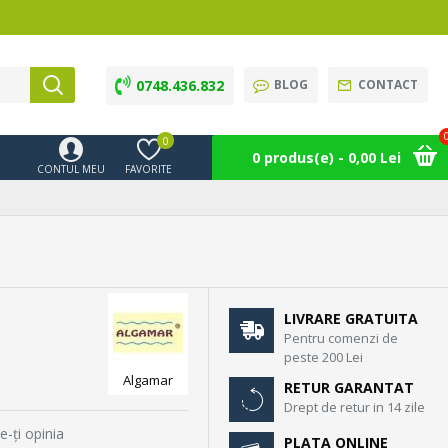
0748.436.832
BLOG
CONTACT
0
0 produs(e) - 0,00 Lei
CONTUL MEU
FAVORITE
LIVRARE GRATUITA
Pentru comenzi de
peste 200 Lei
Algamar
RETUR GARANTAT
Drept de retur in 14 zile
e-ţi opinia
PLATA ONLINE