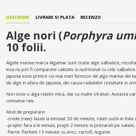
DESCRIERE
LIVRARE SI PLATA
RECENZII
Alge nori (
Porphyra umbi
10 folii.
Algele marine marca Algamar sunt toate alge salbatice, recoltat
insa nu pot fi comparate calitativ si nutritional cu cele salbati
Japonia este printre cei mai mari furnizori de alge marine din lu
de alge in afara de Japonia, din cauza radiatiilor rezultate in u
Nori este o alga relativ mica, dar cu multe straturi. Aceasta va
consuma raw.
Mod de preparare:
-crude (raw): lasati la inmuiat 20 de minute, rulati sushi in folia 
-prajite: fara a le inmuia, prajiti 2 minute si presarati pe salat
-fierte: fierbeti 15 minute cu orez, cartofi, legume.