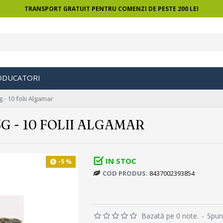
TRANSPORT GRATUIT PENTRU COMENZI DE PESTE 200 LEI
ODUCATORI
 - 10 folii Algamar
G - 10 FOLII ALGAMAR
IN STOC
-5 %
COD PRODUS:
8437002393854
Bazată pe 0 note.
-
Spun