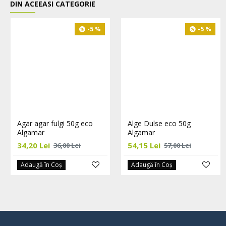
DIN ACEEASI CATEGORIE
-5 %
-5 %
Agar agar fulgi 50g eco
Alge Dulse eco 50g
Algamar
Algamar
34,20 Lei
54,15 Lei
36,00 Lei
57,00 Lei
Adaugă în Coş
Adaugă în Coş