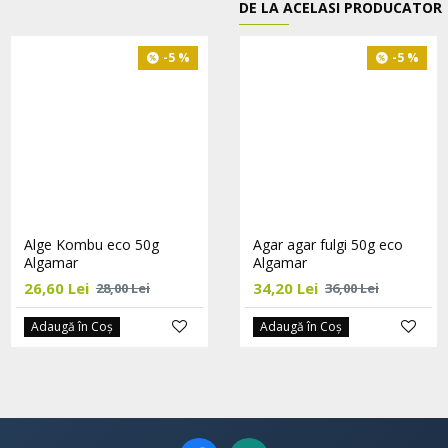
DE LA ACELASI PRODUCATOR
-5 %
-5 %
-5 %
Alge Kombu eco 50g
Alge marine cu ciuperci
Agar agar fulgi 50g eco
Algamar
shiitake bio 100g Algamar
Algamar
26,60 Lei
50,35 Lei
34,20 Lei
28,00 Lei
53,00 Lei
36,00 Lei
Adaugă în Coş
Adaugă în Coş
Adaugă în Coş