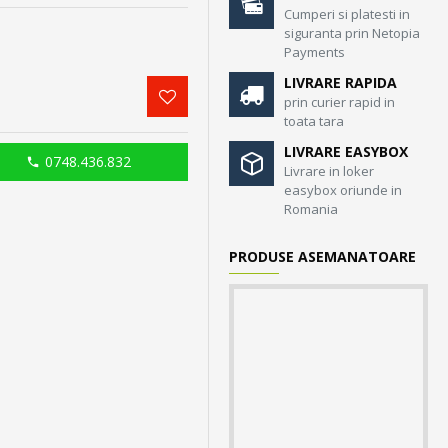
Cumperi si platesti in
siguranta prin Netopia
Payments
LIVRARE RAPIDA
prin curier rapid in
toata tara
LIVRARE EASYBOX
0748.436.832
Livrare in loker
easybox oriunde in
Romania
PRODUSE ASEMANATOARE