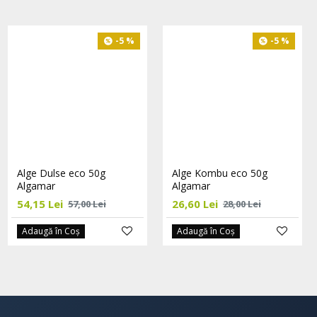
-5 %
-5 %
-5 %
Alge nori eco 50g Algamar
Alge Dulse eco 50g
Alge Kombu eco 50g
Algamar
Algamar
62,70 Lei
66,00 Lei
54,15 Lei
26,60 Lei
57,00 Lei
28,00 Lei
Adaugă în Coş
Adaugă în Coş
Adaugă în Coş