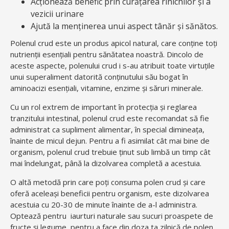
Acționează benefic prin curățarea rinichilor și a
vezicii urinare
Ajută la menținerea unui aspect tânăr și sănătos.
Polenul crud este un produs apicol natural, care conține toți
nutrienții esențiali pentru sănătatea noastră. Dincolo de
aceste aspecte, polenului crud i s-au atribuit toate virtuțile
unui superaliment datorită conținutului său bogat în
aminoacizi esențiali, vitamine, enzime și săruri minerale.
Cu un rol extrem de important în protecția și reglarea
tranzitului intestinal, polenul crud este recomandat să fie
administrat ca supliment alimentar, în special dimineața,
înainte de micul dejun. Pentru a fi asimilat cât mai bine de
organism, polenul crud trebuie ținut sub limbă un timp cât
mai îndelungat, până la dizolvarea completă a acestuia.
O altă metodă prin care poți consuma polen crud și care
oferă aceleași beneficii pentru organism, este dizolvarea
acestuia cu 20-30 de minute înainte de a-l administra.
Optează pentru iaurturi naturale sau sucuri proaspete de
fructe și legume, pentru a face din doza ta zilnică de polen