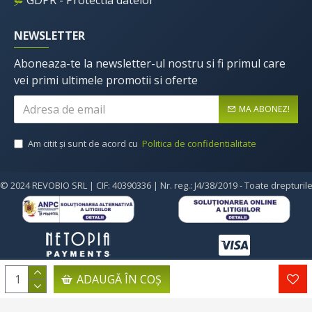
GDPR - Protectia datelor
NEWSLETTER
Aboneaza-te la newsletter-ul nostru si fi primul care
vei primi ultimele promotii si oferte
MA ABONEZ!
Am citit şi sunt de acord cu
Politica de confidentialitate
© 2024 REVOBIO SRL | CIF: 40390336 | Nr. reg.: J4/38/2019 - Toate drepturil
ADAUGĂ ÎN COŞ