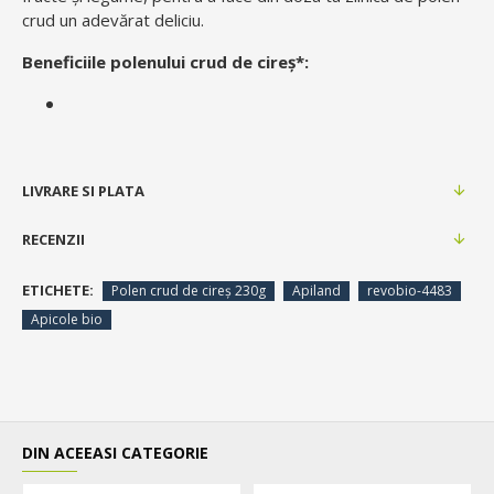
crud un adevărat deliciu.
Beneficiile polenului crud de cireș*:
LIVRARE SI PLATA
RECENZII
ETICHETE:
Polen crud de cireș 230g
Apiland
revobio-4483
Apicole bio
DIN ACEEASI CATEGORIE