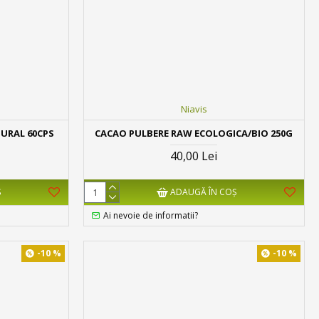
Niavis
URAL 60CPS
CACAO PULBERE RAW ECOLOGICA/BIO 250G
40,00 Lei
Ş
ADAUGĂ ÎN COŞ
Ai nevoie de informatii?
-10 %
-10 %