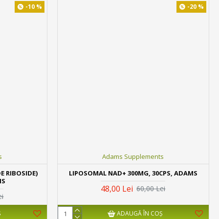
-10 %
-20 %
s
Adams Supplements
E RIBOSIDE)
LIPOSOMAL NAD+ 300MG, 30CPS, ADAMS
MS
48,00 Lei
60,00 Lei
ei
Ş
ADAUGĂ ÎN COŞ