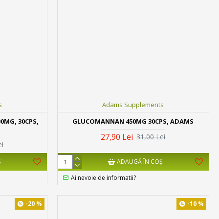
s
Adams Supplements
0MG, 30CPS,
GLUCOMANNAN 450MG 30CPS, ADAMS
27,90 Lei
31,00 Lei
ei
Ş
ADAUGĂ ÎN COŞ
Ai nevoie de informatii?
-20 %
-10 %