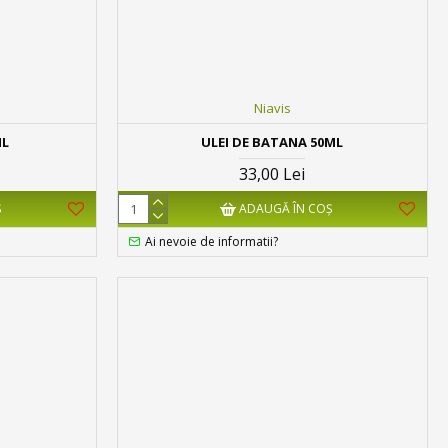
Niavis
ML
ULEI DE BATANA 50ML
33,00 Lei
Ş
ADAUGĂ ÎN COŞ
Ai nevoie de informatii?